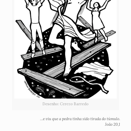
Desenho: Cerezo Barredo
…e viu que a pedra tinha sido tirada do túmulo.
João 20,1