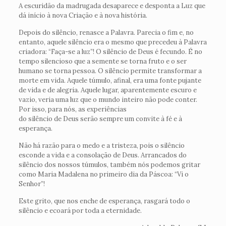
A escuridão da madrugada desaparece e desponta a Luz que
dá início à nova Criação e à nova história.
Depois do silêncio, renasce a Palavra. Parecia o fim e, no
entanto, aquele silêncio era o mesmo que precedeu à Palavra
criadora: “Faça-se a luz”! O silêncio de Deus é fecundo. É no
tempo silencioso que a semente se torna fruto e o ser
humano se torna pessoa. O silêncio permite transformar a
morte em vida. Aquele túmulo, afinal, era uma fonte pujante
de vida e de alegria. Aquele lugar, aparentemente escuro e
vazio, veria uma luz que o mundo inteiro não pode conter.
Por isso, para nós, as experiências
do silêncio de Deus serão sempre um convite à fé e à
esperança.
Não há razão para o medo e a tristeza, pois o silêncio
esconde a vida e a consolação de Deus. Arrancados do
silêncio dos nossos túmulos, também nós podemos gritar
como Maria Madalena no primeiro dia da Páscoa: “Vi o
Senhor”!
Este grito, que nos enche de esperança, rasgará todo o
silêncio e ecoará por toda a eternidade.