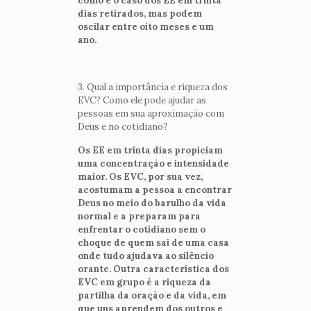
como é o caso dos EE em trinta
dias retirados, mas podem
oscilar entre oito meses e um
ano.
3. Qual a importância e riqueza dos
EVC? Como ele pode ajudar as
pessoas em sua aproximação com
Deus e no cotidiano?
Os EE em trinta dias propiciam
uma concentração e intensidade
maior. Os EVC, por sua vez,
acostumam a pessoa a encontrar
Deus no meio do barulho da vida
normal e a preparam para
enfrentar o cotidiano sem o
choque de quem sai de uma casa
onde tudo ajudava ao silêncio
orante. Outra característica dos
EVC em grupo é a riqueza da
partilha da oração e da vida, em
que uns aprendem dos outros e