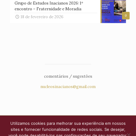
Grupo de Estudos Inacianos 2026: 1º
encontro – Fraternidade e Moradia
0
18 de fevereiro de 2026
comentários / sugestões
nucleosinacianos@gmail.com
Utilizamos cookies para melhorar sua experiência em nossos
sites e fornecer funcionalidade de redes sociais. Se desejar,
você pode desabilitá-los nas configurações de seu navegador.