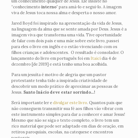
um conhecimento qualquer de Jesus. Ele insiste no
“conhecimento
interno
” para amá-lo e segui-lo. A imagem
viva de Jesus toca nossa alma e desperta o nosso amor.
Jared Boyd foi inspirado na apresentação da vida de Jesus,
na linguagem da alma que se sente amada por Deus. Jesus é a
imagem viva que transforma uma vida. Tive oportunidade
de falar com dois pais e uma mãe sobre este livro, passei
para eles o livro em inglês e o estão vivenciando com os
filhos crianças e adolescentes. O resultado é consolador. O
lançamento do livro em português foi em
Itaicí
dia 4 de
dezembro [de 2019] e está tenho uma boa acolhida.
Para um jesuíta é motivo de alegria que um pastor
protestante tenha tido a inspirada criatividade de
descobrir um modo prático de aproximar as pessoas de
Jesus.
Santo Inácio deve estar sorrindo…!
Será importante ler e
divulgar este livro
. Quantos pais que
não conseguem transmitir sua fé aos filhos vão vibrar com
este instrumento simples para dar a conhecer e amar Jesus!
Mesmo que não se siga o texto completo, o livro tem um
rico material que pode ser adaptado em dias de oração, em
retiros paroquiais, escolas, na catequese e encontros
pastorais.