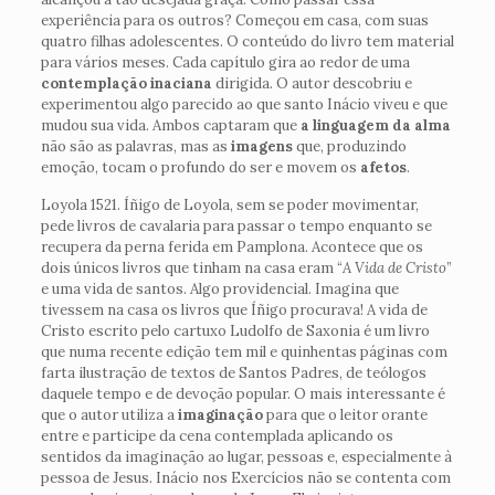
experiência para os outros? Começou em casa, com suas
quatro filhas adolescentes. O conteúdo do livro tem material
para vários meses. Cada capítulo gira ao redor de uma
contemplação inaciana
dirigida. O autor descobriu e
experimentou algo parecido ao que santo Inácio viveu e que
mudou sua vida. Ambos captaram que
a linguagem da alma
não são as palavras, mas as
imagens
que, produzindo
emoção, tocam o profundo do ser e movem os
afetos
.
Loyola 1521. Íñigo de Loyola, sem se poder movimentar,
pede livros de cavalaria para passar o tempo enquanto se
recupera da perna ferida em Pamplona. Acontece que os
dois únicos livros que tinham na casa eram “
A Vida de Cristo
”
e uma vida de santos. Algo providencial. Imagina que
tivessem na casa os livros que Íñigo procurava! A vida de
Cristo escrito pelo cartuxo Ludolfo de Saxonia é um livro
que numa recente edição tem mil e quinhentas páginas com
farta ilustração de textos de Santos Padres, de teólogos
daquele tempo e de devoção popular. O mais interessante é
que o autor utiliza a
imaginação
para que o leitor orante
entre e participe da cena contemplada aplicando os
sentidos da imaginação ao lugar, pessoas e, especialmente à
pessoa de Jesus. Inácio nos Exercícios não se contenta com