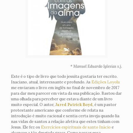
* Manuel Eduardo Iglesias s.j.
Este é o tipo de livro que todo jesuíta gostaria ter escrito.
Inaciano, atual, interessante e profundo. As
Edições Loyola
me enviaram o livro em inglês no final de novembro de 2017
para dar meu parecer em vista da sua publicação. Bastou dar
uma olhada para perceber que estava diante de um livro
muito especial. O autor,
Jared Patrick Boyd
, é um pastor
protestante americano que conforme ele relata na
introdução é muito racional e sentia certa inveja quando lia
nas vidas de santos a relação afetiva que estes tinham com
Jesus. Ele fez os
Exercícios espirituais de santo Inácio
e
alcançou a tão desejada graça. Como passar essa